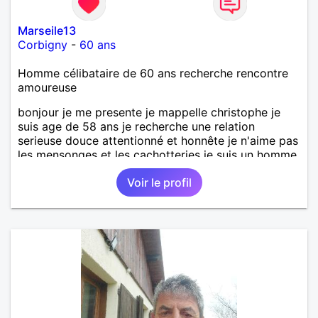
Marseile13
Corbigny
-
60 ans
Homme célibataire de 60 ans recherche rencontre
amoureuse
bonjour je me presente je mappelle christophe je
suis age de 58 ans je recherche une relation
serieuse douce attentionné et honnête je n'aime pas
les mensonges et les cachotteries je suis un homme
sensible doux câlin et franc. PS je n'habite pas à
Voir le profil
Marseille mes fans de l'équipe de l'OM je suis du
département de la Nièvre 58