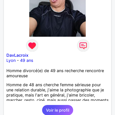
DavLacroix
Lyon
-
49 ans
Homme divorcé(e) de 49 ans recherche rencontre
amoureuse
Homme de 48 ans cherche femme sérieuse pour
une relation durable, j'aime la photographie que je
pratique, mais l'art en général, j'aime bricoler,
marcher, resto, ciné, mais aussi passer des moments
calme devant un bon film ou une série avec un
Voir le profil
plateau repas. le reste est à découvrir.