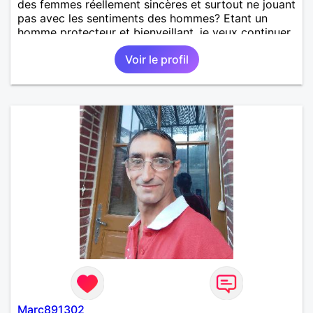
des femmes réellement sincères et surtout ne jouant
pas avec les sentiments des hommes? Etant un
homme protecteur et bienveillant, je veux continuer
d'y croire et pouvoir enfin former la petite famille
Voir le profil
que je désir temps. Faux profil, profiteuse et autres
joyeuseté passer votre chemin, vous ne
m'intéressez pas du tout!
Marc891302