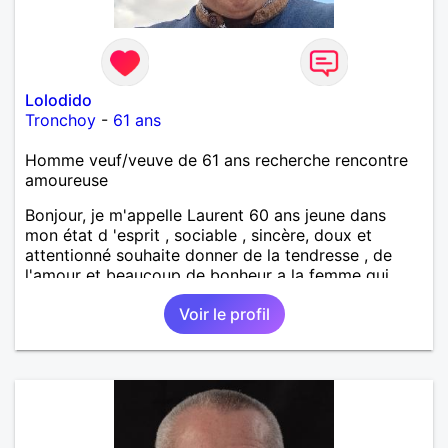
Lolodido
Tronchoy
-
61 ans
Homme veuf/veuve de 61 ans recherche rencontre
amoureuse
Bonjour, je m'appelle Laurent 60 ans jeune dans
mon état d 'esprit , sociable , sincère, doux et
attentionné souhaite donner de la tendresse , de
l'amour et beaucoup de bonheur a la femme qui
souhaitera partager ma vie . Bientôt en retraite a la
Voir le profil
fin de l 'année et libre de toute contrainte. Digne de
confiance à la femme qui voudras m 'en accorder
en toute sincérité. Pour le reste venez me découvrir
par un échange.