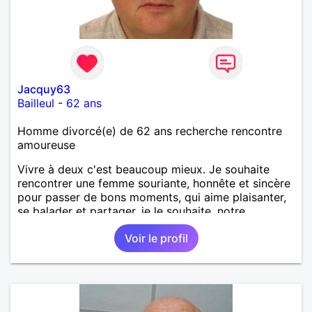
Jacquy63
Bailleul
-
62 ans
Homme divorcé(e) de 62 ans recherche rencontre
amoureuse
Vivre à deux c'est beaucoup mieux. Je souhaite
rencontrer une femme souriante, honnête et sincère
pour passer de bons moments, qui aime plaisanter,
se balader et partager, je le souhaite, notre
complicité. J'aime beaucoup les chantiers de
Voir le profil
randonnée pour se défouler, se relaxer, se détendre
et finalement prendre du bon temps. C'est difficile
de tout dire en quelques lignes. En revanche, vous
pouvez me contacter pour avoir plus
d'informations. A bientôt