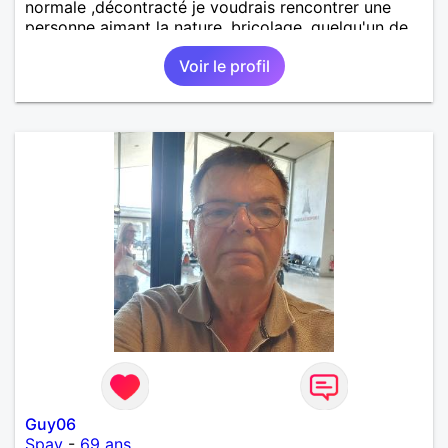
normale ,décontracté je voudrais rencontrer une
personne aimant la nature ,bricolage ,quelqu'un de
simple et naturel à vos claviers mesdames
Voir le profil
Guy06
Spay
-
69 ans