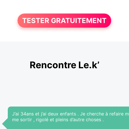
TESTER GRATUITEMENT
Rencontre Le.k’
J’ai 34ans et j’ai deux enfants . Je cherche à refaire 
me sortir , rigolé et pleins d’autre choses .