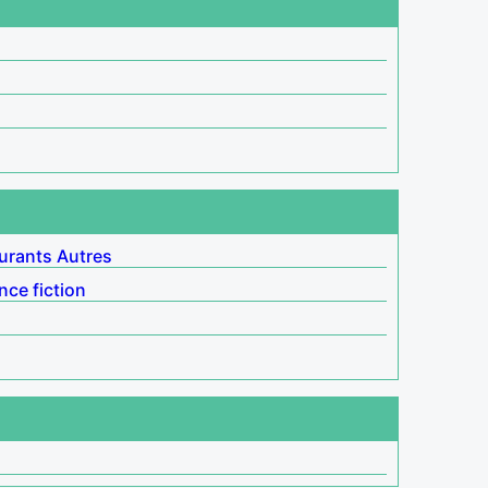
urants
Autres
nce fiction