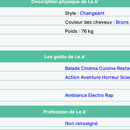
Description physique de Le.k’
Style :
Changeant
Couleur des cheveux :
Bruns
Poids : 76 kg
Les goûts de Le.k’
Balade
Cinéma
Cuisine
Resta
Action
Aventure
Horreur
Scie
Ambiance
Electro
Rap
Profession de Le.k’
Non renseigné