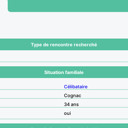
Type de rencontre recherché
Situation familiale
Célibataire
Cognac
34 ans
oui