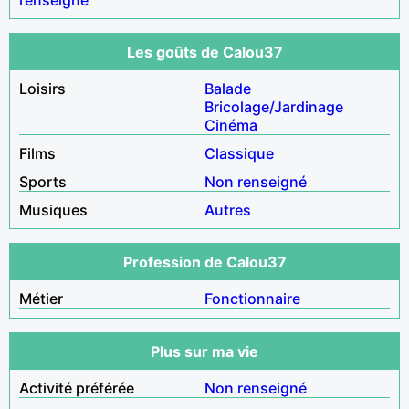
Les goûts de Calou37
Loisirs
Balade
Bricolage/Jardinage
Cinéma
Films
Classique
Sports
Non renseigné
Musiques
Autres
Profession de Calou37
Métier
Fonctionnaire
Plus sur ma vie
Activité préférée
Non renseigné