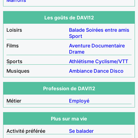
Les goûts de DAVI12
Loisirs
Balade
Soirées entre amis
Sport
Films
Aventure
Documentaire
Drame
Sports
Athlétisme
Cyclisme/VTT
Musiques
Ambiance
Dance
Disco
Profession de DAVI12
Métier
Employé
Plus sur ma vie
Activité préférée
Se balader