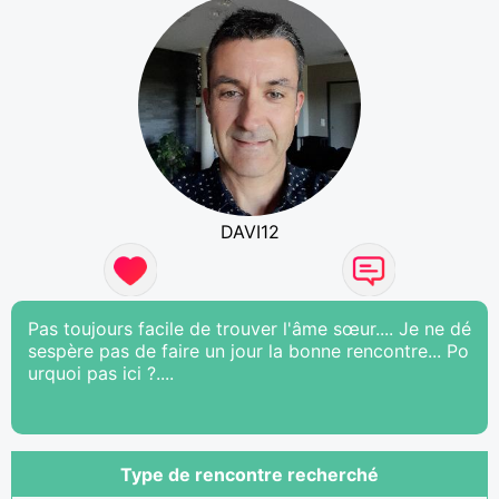
DAVI12
Pas toujours facile de trouver l'âme sœur.... Je ne dé
sespère pas de faire un jour la bonne rencontre... Po
urquoi pas ici ?....
Type de rencontre recherché